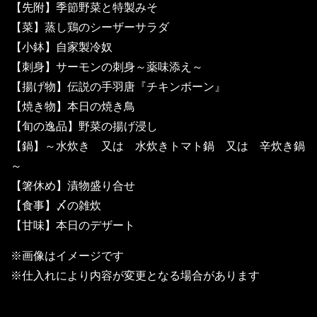
【先附】季節野菜と特製みそ
【菜】蒸し鶏のシーザーサラダ
【小鉢】自家製冷奴
【刺身】サーモンの刺身～薬味添え～
【揚げ物】伝説の手羽唐『チキンボーン』
【焼き物】本日の焼き鳥
【旬の逸品】野菜の揚げ浸し
【鍋】～水炊き 又は 水炊きトマト鍋 又は 辛炊き鍋
～
【箸休め】漬物盛り合せ
【食事】〆の雑炊
【甘味】本日のデザート
※画像はイメージです
※仕入れにより内容が変更となる場合があります