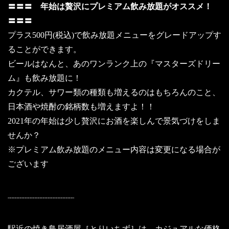
〓〓〓 年始は贅沢にプレミアム飲み放題がオススメ！
〓〓〓
プラス500円(税込)で飲み放題メニューをグレードアップす
ることができます。
ビールはなんと、あのワンランク上の『マスターズドリー
ム』も飲み放題に！
カクテル、サワー類の種類も増えるのはもちろんのこと、
日本酒や焼酎の銘柄数も増えますよ！！
2021年の年始は少し贅沢にお酒を楽しんで景気づけをしま
せんか？
※プレミアム飲み放題のメニュー内容は変更になる場合が
ございます
¨¨¨¨¨¨¨¨¨¨¨¨¨¨¨¨¨¨¨¨¨¨¨¨¨¨
駅近の焼き鳥居酒屋［とりいちず］は、カジュアルな価格