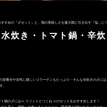
おすすめの『〆セット』と、鶏の美味しさを最大限に引き出す『塩』に
水炊き・トマト鍋・辛炊
め“添加物無使用”にこだわった水炊き］
肉の栄養分や女性に嬉しいコラーゲンもたっぷり‥そんな水炊きの〆には
す。
ト鍋の〆には≪ リゾットとつくね ≫のセットをおすすめします！