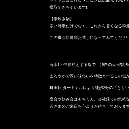
トマトに含まれるリコピンは抗酸化作用が
摂取できちゃいます!!
【辛炊き鍋】
寒い時期だけでなく、これから暑くなる季節
この機会に是非お試しになってみてくださ
鶏料理に特に欠かせない“
海水100％原料とする塩で、独自の天日製
まろやかで深い味わいを特徴とするこの塩
町田駅 ターミナル口より徒歩2分の「とり
宴会や飲み会はもちろん、会社帰りの気軽
皆さまのご来店を心よりお待ちしておりま
───────────
お得なクーポンはこちらから