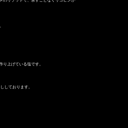
〆のリゾットで、余すことなくリコピンが
。
を作り上げている塩です。
なししております。