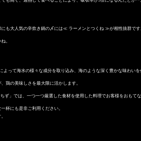
とても高く、過熱して食べることにより、吸収率が3倍になるんだとか‥
にも大人気の辛炊き鍋の〆には≪ ラーメンとつくね ≫が相性抜群です
いね。
塩” ～ベトナム～
法によって海水の様々な成分を取り込み、海のような深く豊かな味わい
が、鶏の美味しさを最大限に活かします。
いちず」では、一つ一つ厳選した食材を使用した料理でお客様をおもて
な一杯にも是非ご利用ください。
す。